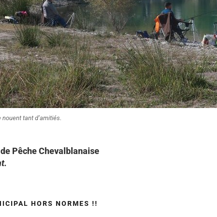
 nouent tant d’amitiés.
é de Pêche Chevalblanaise
t.
ICIPAL HORS NORMES !!