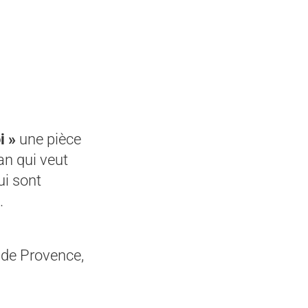
i »
une pièce
an qui veut
ui sont
x.
s de Provence,