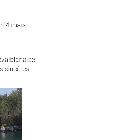
edi 4 mars
evalblanaise
us sincères