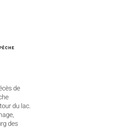
 PÊCHE
décès de
êche
tour du lac.
mage,
urg des