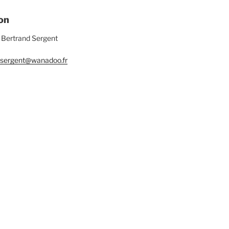
on
 Bertrand Sergent
d .sergent@wanadoo.fr