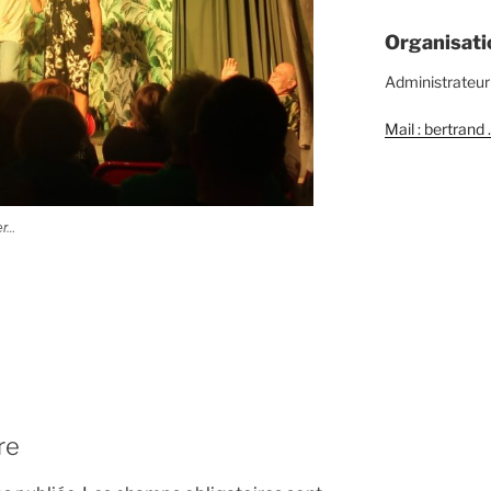
Organisati
Administrateur
Mail : bertran
er…
re