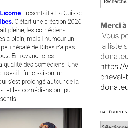
Licorne
présentait « La Cuisse
ibes
. C’était une création 2026
Merci à
tait pleine, les comédiens
:Vous p
és à plein, mais l’humour un
la liste 
 peu décalé de Ribes n’a pas
donateu
ous. En revanche les
la qualité des comédiens Une
https:/
 travail d’une saison, un
cheval-b
qui s’est prolongé autour de la
donateu
urs et les comédiens ont pu
sentis.
CATÉGORIES