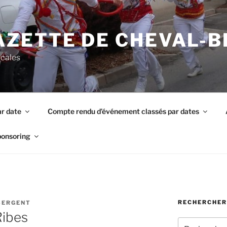
AZETTE DE CHEVAL-
ocales
r date
Compte rendu d’événement classés par dates
ponsoring
RECHERCHER
SERGENT
Ribes