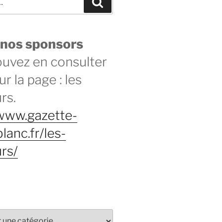
 nos sponsors
ouvez en consulter
sur la page : les
rs.
/www.gazette-
lanc.fr/les-
rs/