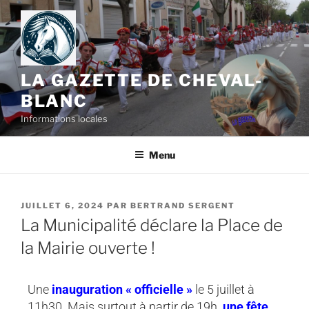
LA GAZETTE DE CHEVAL-
BLANC
Informations locales
Menu
JUILLET 6, 2024
PAR
BERTRAND SERGENT
La Municipalité déclare la Place de
la Mairie ouverte !
Une
inauguration « officielle »
le 5 juillet à
11h30. Mais surtout à partir de 19h.
une fête