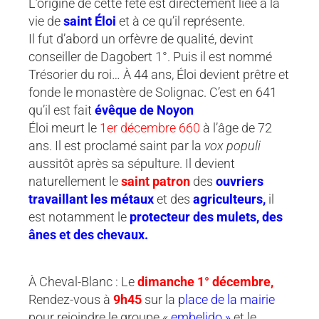
L’origine de cette fête est directement liée à la
vie de
saint Éloi
et à ce qu’il représente.
Il fut d’abord un orfèvre de qualité, devint
conseiller de Dagobert 1°. Puis il est nommé
Trésorier du roi… À 44 ans, Éloi devient prêtre et
fonde le monastère de Solignac. C’est en 641
qu’il est fait
évêque de Noyon
Éloi meurt le
1er décembre 660
à l’âge de 72
ans. Il est proclamé saint par la
vox populi
aussitôt après sa sépulture. Il devient
naturellement le
saint
patro
n
des
ouvriers
travaillant les métaux
et des
agriculteurs,
il
est notamment le
protecteur des mulets, des
ânes et des chevaux.
À Cheval-Blanc : Le
dimanche 1° décembre,
Rendez-vous à
9h45
sur la
place de la mairie
pour rejoindre le groupe «
embelido »
et le